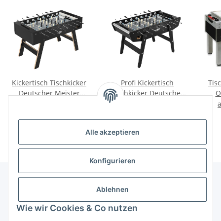
Kickertisch Tischkicker
Profi Kickertisch
Tis
Deutscher Meister
Tischkicker Deutscher
O
Youngline
Meister Primaline
1.209,00 €
*
1.509,00 €
*
Alle akzeptieren
Konfigurieren
Ablehnen
Informationen
Wie wir Cookies & Co nutzen