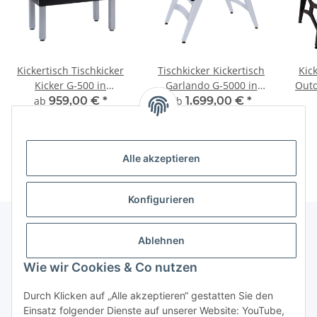
Kickertisch Tischkicker
Tischkicker Kickertisch
Kic
Kicker G-500 in
Garlando G-5000 in
Outd
verschiedenen
verschiedenen
ab
959,00 €
*
ab
1.699,00 €
*
Ausführungen
Ausführungen
Alle akzeptieren
Konfigurieren
Ablehnen
Informationen
Wie wir Cookies & Co nutzen
Gesetzliche Informationen
Durch Klicken auf „Alle akzeptieren“ gestatten Sie den
Einsatz folgender Dienste auf unserer Website: YouTube,