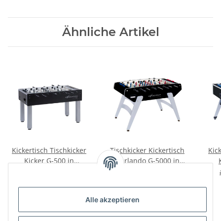
Ähnliche Artikel
Kickertisch Tischkicker
Tischkicker Kickertisch
Kic
Kicker G-500 in
Garlando G-5000 in
verschiedenen
verschiedenen
ab
959,00 €
*
ab
1.699,00 €
*
Ausführungen
Ausführungen
Alle akzeptieren