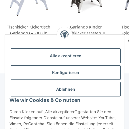
Tischkicker Kickertisch
Garlando Kinder
Tis
Garlando G-5000 in
Tischkicker MasterCup
"Fol
verschiedenen
Kids mit Sicherheits-
ab
1.699,00 €
*
1.199,00 €
*
Ausführungen
Teleskopstangen
Alle akzeptieren
Konfigurieren
Ablehnen
Informationen
Wie wir Cookies & Co nutzen
Gesetzliche Informationen
Durch Klicken auf „Alle akzeptieren“ gestatten Sie den
Einsatz folgender Dienste auf unserer Website: YouTube,
Vimeo, ReCaptcha. Sie können die Einstellung jederzeit