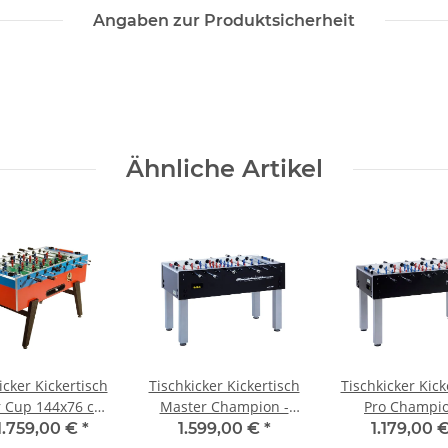
Angaben zur Produktsicherheit
Ähnliche Artikel
icker Kickertisch
Tischkicker Kickertisch
Tischkicker Kick
 Cup 144x76 cm,
Master Champion -
Pro Champio
100 kg mit
offizieller
offizieller
1.759,00 €
*
1.599,00 €
*
1.179,00 