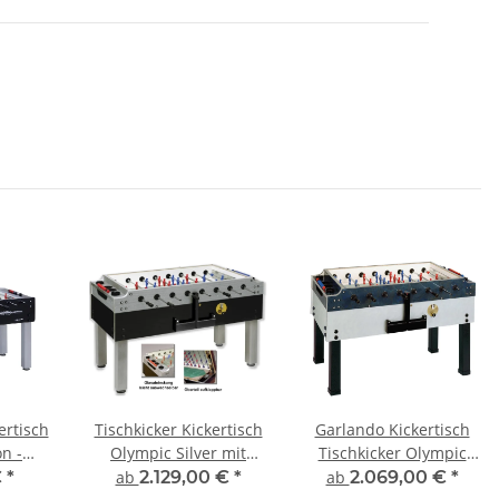
ertisch
Tischkicker Kickertisch
Garlando Kickertisch
n -
Olympic Silver mit
Tischkicker Olympic
Münzung und
Outdoor Münzeinwurf
€
*
ab
2.129,00 €
*
ab
2.069,00 €
*