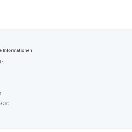
ünzeinwurf
Wettbewerbstisch
Trainingsti
e Informationen
tz
m
recht