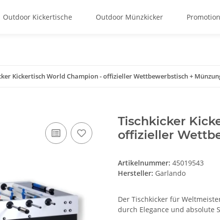
Outdoor Kickertische
Outdoor Münzkicker
Promotion
cker Kickertisch World Champion - offizieller Wettbewerbstisch + Münzun
Tischkicker Kick
offizieller Wett
Artikelnummer:
45019543
Hersteller:
Garlando
Der Tischkicker für Weltmeist
durch Elegance und absolute So