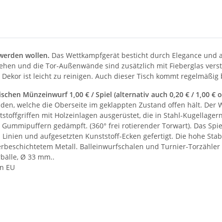
 werden wollen.
Das Wettkampfgerät besticht durch Elegance und ab
ehen und die Tor-Außenwände sind zusätzlich mit Fieberglas verst
Dekor ist leicht zu reinigen. Auch dieser Tisch kommt regelmäßig 
ischen Münzeinwurf 1
,00 € / Spiel (alternativ auch 0,20 € / 1,00 €
anden, welche die Oberseite im geklappten Zustand offen hält. De
toffgriffen mit Holzeinlagen ausgerüstet, die in Stahl-Kugellager
Gummipuffern gedämpft. (360° frei rotierender Torwart). Das Spie
Linien und aufgesetzten Kunststoff-Ecken gefertigt. Die hohe Stabi
erbeschichtetem Metall. Balleinwurfschalen und Turnier-Torzähler 
bälle, Ø 33 mm..
n EU