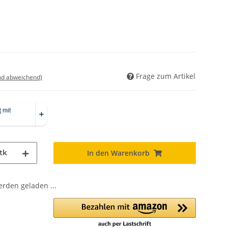
Frage zum Artikel
nd abweichend)
tk
In den Warenkorb
den geladen ...